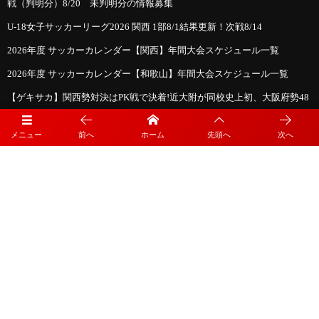
戦（判明分）8/20 未判明分の情報募集
U-18女子サッカーリーグ2026 関西 1部8/1結果更新！次戦8/14
2026年度 サッカーカレンダー【関西】年間大会スケジュール一覧
2026年度 サッカーカレンダー【和歌山】年間大会スケジュール一覧
【ゲキサカ】関西勢対決はPK戦で決着!近大附が同校史上初、大阪府勢48
年ぶりのインハイ決勝進出!
メニュー
前へ
ホーム
先頭へ
次へ
2026年度 第77回和歌山県中学校総合体育大会・サッカー競技 優勝は近畿
大学附属和歌山中学校！明和・西浜・西和中学校とともに近畿大会へ！
2026年度 第45回近畿ブロックスポーツ少年団サッカー交流大会
9/26.27@兵庫県 開催！大阪・兵庫・奈良・和歌山代表決定！京都・滋賀
代表および組合せ情報募集
プライバシーポリシー
利用規約