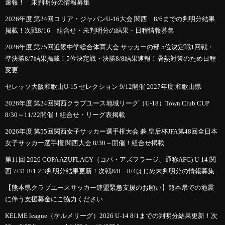
速報！ 未判明分の情報募集
2026年度 第24回コリア・ジャパンU-16大会 関西 8/6までの判明分結果
掲載！次戦8/16 組合せ・未判明分の結果・日程情報募集
2026年度 第75回近畿中学総合体育大会 サッカーの部 5位決定戦1回戦・
準決勝8/7結果掲載！5位決定戦・決勝8/8結果速報！暑熱対策のため日程
変更
セレッソ大阪和歌山U-15 セレクション 9/12開催 2027年度 和歌山県
2026年度 第24回関西クラブユース地域リーグ（U-18）Town Club CUP
8/30～11/22開催！組合せ・リーグ表掲載
2026年度 第55回関西女子サッカー選手権大会 兼 皇后杯JFA第48回全日本
女子サッカー選手権 関西大会 8/30～開催！組合せ掲載
第11回 2026 COPA AZUFLAGY（コパ・アズフラージ、通称AFG) U-14 関
西 7/31.8/1.2.3判明分結果更新！次戦8/8 8/4はじめ未判明分の情報募集
【熊本県クラブユースサッカー連盟緊急支援のお願い】熊本県での地震
に伴う支援募金にご協力ください
KELME league（ケルメリーグ）2026 U-14 8/1までの判明分結果更新！次