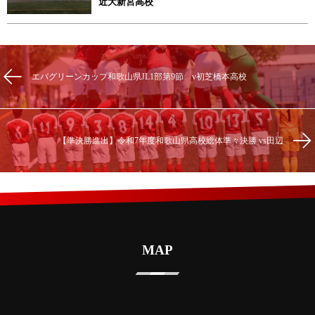
近大新宮高校
エバグリーンカップ和歌山県JL1部第9節 v初芝橋本高校
【準決勝進出】令和7年度和歌山県高校総体準々決勝 vs田辺
MAP