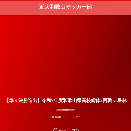
近大和歌山サッカー部
【準々決勝進出】令和7年度和歌山県高校総体2回戦 vs星林
Top team
インハイ
June
1
,
2025