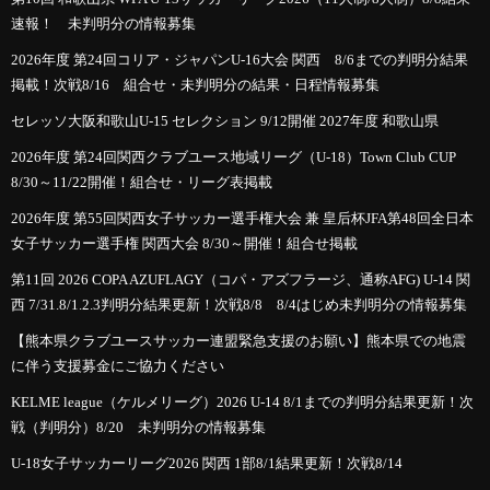
速報！ 未判明分の情報募集
2026年度 第24回コリア・ジャパンU-16大会 関西 8/6までの判明分結果
掲載！次戦8/16 組合せ・未判明分の結果・日程情報募集
セレッソ大阪和歌山U-15 セレクション 9/12開催 2027年度 和歌山県
2026年度 第24回関西クラブユース地域リーグ（U-18）Town Club CUP
8/30～11/22開催！組合せ・リーグ表掲載
2026年度 第55回関西女子サッカー選手権大会 兼 皇后杯JFA第48回全日本
女子サッカー選手権 関西大会 8/30～開催！組合せ掲載
第11回 2026 COPA AZUFLAGY（コパ・アズフラージ、通称AFG) U-14 関
西 7/31.8/1.2.3判明分結果更新！次戦8/8 8/4はじめ未判明分の情報募集
【熊本県クラブユースサッカー連盟緊急支援のお願い】熊本県での地震
に伴う支援募金にご協力ください
KELME league（ケルメリーグ）2026 U-14 8/1までの判明分結果更新！次
戦（判明分）8/20 未判明分の情報募集
U-18女子サッカーリーグ2026 関西 1部8/1結果更新！次戦8/14