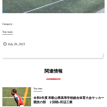
Top team
July
26
,
2021
関連情報
Top team
令和8年度 和歌山県高等学校総合体育大会サッカー
競技の部 ２回戦v田辺工業