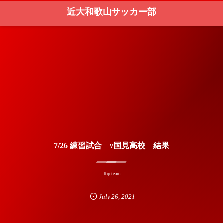
近大和歌山サッカー部
7/26 練習試合 v国見高校 結果
Top team
July
26
,
2021