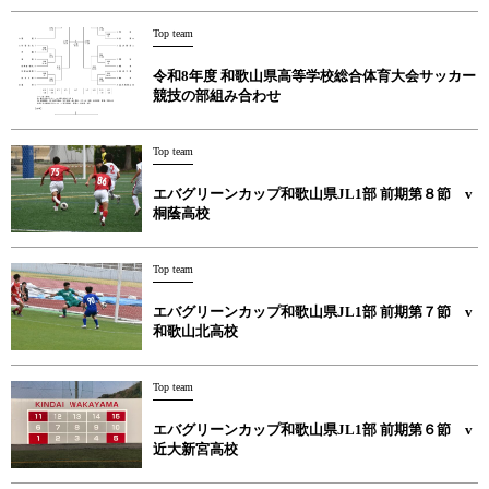
Top team
令和8年度 和歌山県高等学校総合体育大会サッカー
競技の部組み合わせ
Top team
エバグリーンカップ和歌山県JL1部 前期第８節 v
桐蔭高校
Top team
エバグリーンカップ和歌山県JL1部 前期第７節 v
和歌山北高校
Top team
エバグリーンカップ和歌山県JL1部 前期第６節 v
近大新宮高校