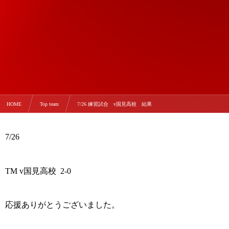
HOME
Top team
7/26 練習試合 v国見高校 結果
7/26
TM v国見高校 2-0
応援ありがとうございました。