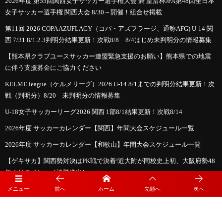
2026年度 第55回関西女子サッカー選手権大会 兼 皇后杯JFA第48回全日本
女子サッカー選手権 関西大会 8/30～開催！組合せ掲載
第11回 2026 COPA AZUFLAGY（コパ・アズフラージ、通称AFG) U-14 関
西 7/31.8/1.2.3判明分結果更新！次戦8/8 8/4はじめ未判明分の情報募集
【熊本県クラブユースサッカー連盟緊急支援のお願い】熊本県での地震
に伴う支援募金にご協力ください
KELME league（ケルメリーグ）2026 U-14 8/1までの判明分結果更新！次
戦（判明分）8/20 未判明分の情報募集
U-18女子サッカーリーグ2026 関西 1部8/1結果更新！次戦8/14
2026年度 サッカーカレンダー【関西】年間大会スケジュール一覧
2026年度 サッカーカレンダー【和歌山】年間大会スケジュール一覧
【ゲキサカ】関西勢対決はPK戦で決着!近大附が同校史上初、大阪府勢48
年ぶりのインハイ決勝進出!
2026年度 第77回和歌山県中学校総合体育大会・サッカー競技 優勝は近畿
メニュー
前へ
ホーム
先頭へ
次へ
大学附属和歌山中学校！明和・西浜・西和中学校とともに近畿大会へ！