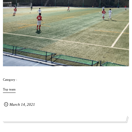
Top team
March
14
,
2021