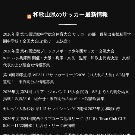
和歌山県のサッカー最新情報
2026年度 第75回近畿中学総合体育大会 サッカーの部 優勝は京都精華学
園中学校！全国大会出場5チーム決定！
2026年度 第45回近畿ブロックスポーツ少年団サッカー交流大会
9/26.27@兵庫県 開催！大阪・兵庫・奈良・滋賀・和歌山代表決定！京都
代表および組合せ情報募集
第10回 和歌山県 WFA U-13サッカーリーグ2026（11人制/8人制）8/8結果
速報！ 未判明分の情報募集
2026年度 第24回コリア・ジャパンU-16大会 関西 8/6までの判明分結果
掲載！次戦8/16 組合せ・未判明分の結果・日程情報募集
セレッソ大阪和歌山U-15 セレクション 9/12開催 2027年度 和歌山県
2026年度 第24回関西クラブユース地域リーグ（U-18）Town Club CUP
8/30～11/22開催！組合せ・リーグ表掲載