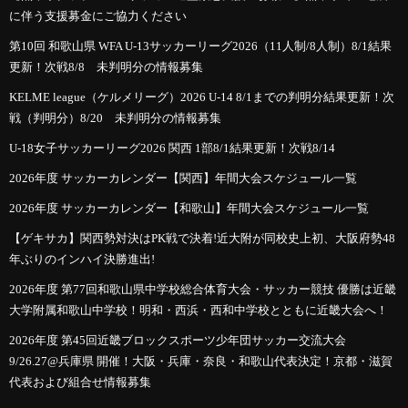
に伴う支援募金にご協力ください
第10回 和歌山県 WFA U-13サッカーリーグ2026（11人制/8人制）8/1結果
更新！次戦8/8 未判明分の情報募集
KELME league（ケルメリーグ）2026 U-14 8/1までの判明分結果更新！次
戦（判明分）8/20 未判明分の情報募集
U-18女子サッカーリーグ2026 関西 1部8/1結果更新！次戦8/14
2026年度 サッカーカレンダー【関西】年間大会スケジュール一覧
2026年度 サッカーカレンダー【和歌山】年間大会スケジュール一覧
【ゲキサカ】関西勢対決はPK戦で決着!近大附が同校史上初、大阪府勢48
年ぶりのインハイ決勝進出!
2026年度 第77回和歌山県中学校総合体育大会・サッカー競技 優勝は近畿
大学附属和歌山中学校！明和・西浜・西和中学校とともに近畿大会へ！
2026年度 第45回近畿ブロックスポーツ少年団サッカー交流大会
9/26.27@兵庫県 開催！大阪・兵庫・奈良・和歌山代表決定！京都・滋賀
代表および組合せ情報募集