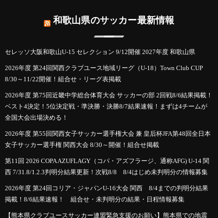
和歌山県のサッカー最新情報
セレッソ大阪和歌山U-15 セレクション 9/12開催 2027年度 和歌山県
2026年度 第24回関西クラブユース地域リーグ（U-18）Town Club CUP
8/30～11/22開催！組合せ・リーグ表掲載
2026年度 第75回近畿中学総合体育大会 サッカーの部 2回戦8/6結果掲載！
ベスト4決定！5位決定戦・準決勝・決勝8/7結果速報！まずは4チームが
全国大会出場決める！
2026年度 第55回関西女子サッカー選手権大会 兼 皇后杯JFA第48回全日本
女子サッカー選手権 関西大会 8/30～開催！組合せ掲載
第11回 2026 COPA AZUFLAGY（コパ・アズフラージ、通称AFG) U-14 関
西 7/31.8/1.2.3判明分結果更新！次戦8/8 8/4はじめ未判明分の情報募集
2026年度 第24回コリア・ジャパンU-16大会 関西 8/4までの判明分結果
掲載！8/6結果速報！ 組合せ・未判明分の結果・日程情報募集
【熊本県クラブユースサッカー連盟緊急支援のお願い】熊本県での地震