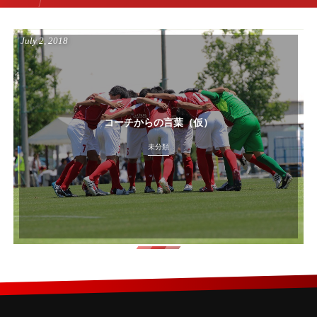
July
2
,
2018
コーチからの言葉（仮）
未分類