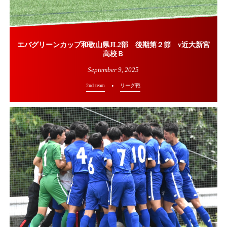
エバグリーンカップ和歌山県JL2部 後期第２節 v近大新宮
高校Ｂ
September
9
,
2025
2nd team
リーグ戦