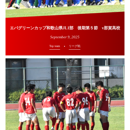
エバグリーンカップ和歌山県JL1部 後期第５節 v那賀高校
September
9
,
2025
Top team
リーグ戦