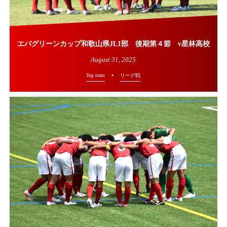
エバグリーンカップ和歌山県JL1部 後期第４節 v星林高校
August
31
,
2025
Top team
リーグ戦