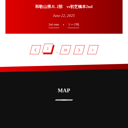
和歌山県JL 2部 vs初芝橋本2nd
June
22
,
2025
2nd team
リーグ戦
2
26
1
...
MAP