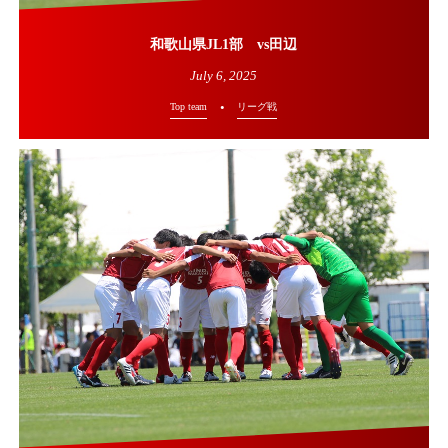
和歌山県JL1部 vs田辺
July
6
,
2025
Top team
リーグ戦