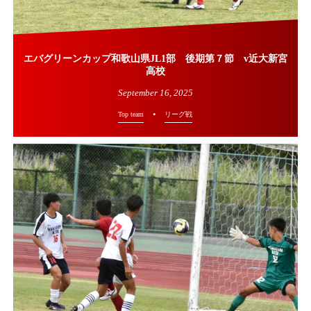
エバグリーンカップ和歌山県JL1部 後期第７節 v近大新宮
高校
September
16
,
2025
Top team
リーグ戦