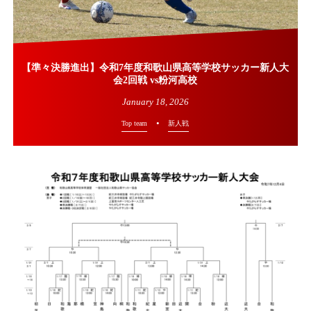
【準々決勝進出】令和7年度和歌山県高等学校サッカー新人大
会2回戦 vs粉河高校
January
18
,
2026
Top team
新人戦