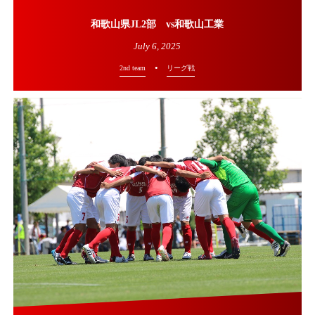
和歌山県JL2部 vs和歌山工業
July
6
,
2025
2nd team
リーグ戦