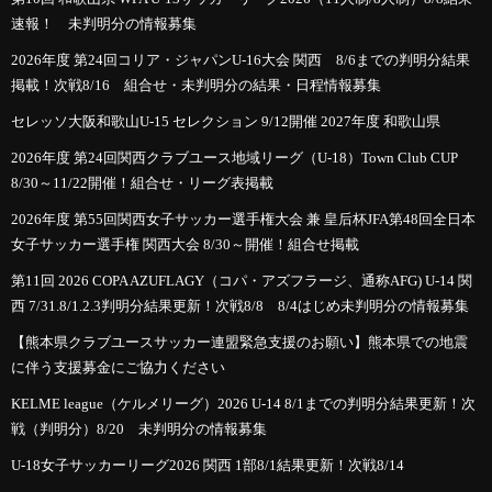
速報！ 未判明分の情報募集
2026年度 第24回コリア・ジャパンU-16大会 関西 8/6までの判明分結果
掲載！次戦8/16 組合せ・未判明分の結果・日程情報募集
セレッソ大阪和歌山U-15 セレクション 9/12開催 2027年度 和歌山県
2026年度 第24回関西クラブユース地域リーグ（U-18）Town Club CUP
8/30～11/22開催！組合せ・リーグ表掲載
2026年度 第55回関西女子サッカー選手権大会 兼 皇后杯JFA第48回全日本
女子サッカー選手権 関西大会 8/30～開催！組合せ掲載
第11回 2026 COPA AZUFLAGY（コパ・アズフラージ、通称AFG) U-14 関
西 7/31.8/1.2.3判明分結果更新！次戦8/8 8/4はじめ未判明分の情報募集
【熊本県クラブユースサッカー連盟緊急支援のお願い】熊本県での地震
に伴う支援募金にご協力ください
KELME league（ケルメリーグ）2026 U-14 8/1までの判明分結果更新！次
戦（判明分）8/20 未判明分の情報募集
U-18女子サッカーリーグ2026 関西 1部8/1結果更新！次戦8/14