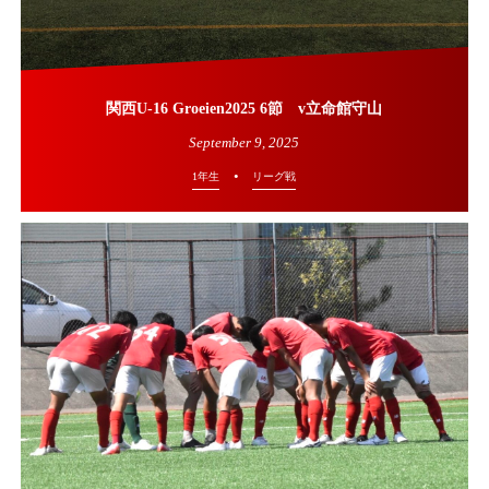
関西U-16 Groeien2025 6節 v立命館守山
September
9
,
2025
1年生
リーグ戦