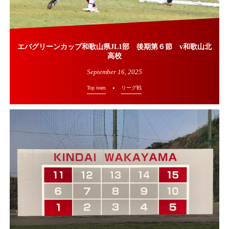
エバグリーンカップ和歌山県JL1部 後期第６節 v和歌山北
高校
September
16
,
2025
Top team
リーグ戦