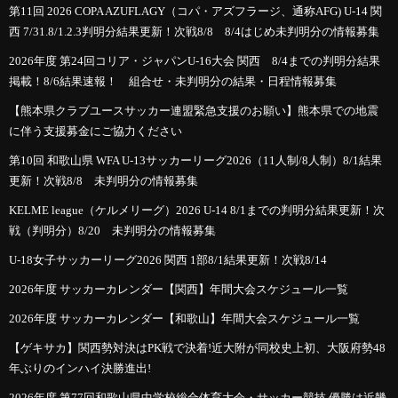
第11回 2026 COPA AZUFLAGY（コパ・アズフラージ、通称AFG) U-14 関
西 7/31.8/1.2.3判明分結果更新！次戦8/8 8/4はじめ未判明分の情報募集
2026年度 第24回コリア・ジャパンU-16大会 関西 8/4までの判明分結果
掲載！8/6結果速報！ 組合せ・未判明分の結果・日程情報募集
【熊本県クラブユースサッカー連盟緊急支援のお願い】熊本県での地震
に伴う支援募金にご協力ください
第10回 和歌山県 WFA U-13サッカーリーグ2026（11人制/8人制）8/1結果
更新！次戦8/8 未判明分の情報募集
KELME league（ケルメリーグ）2026 U-14 8/1までの判明分結果更新！次
戦（判明分）8/20 未判明分の情報募集
U-18女子サッカーリーグ2026 関西 1部8/1結果更新！次戦8/14
2026年度 サッカーカレンダー【関西】年間大会スケジュール一覧
2026年度 サッカーカレンダー【和歌山】年間大会スケジュール一覧
【ゲキサカ】関西勢対決はPK戦で決着!近大附が同校史上初、大阪府勢48
年ぶりのインハイ決勝進出!
2026年度 第77回和歌山県中学校総合体育大会・サッカー競技 優勝は近畿